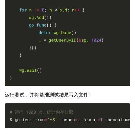
for
n
:=
0
; 
n
 < 
b
.
N
; 
n
++
 {

wg
.
Add
(
1
)

go
func
() {

defer
wg
.
Done
()

_
 = 
getUserByID
(
&
sg
, 
1024
)

		}()

	}

wg
.
Wait
()

运行测试，并将基准测试结果写入文件:
# 运行 1000 次，统计内存分配
$ go test -run
=
'^$'
 -bench
=
. -count
=
1
 -benchtime
=