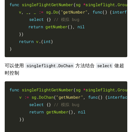
func
singleFlightGetNumber
(
sg
*
singleflight
.
Group
v
, 
_
, 
_
:=
sg
.
Do
(
"getNumber"
, 
func
() (
interfac
select
 {} 
return
getNumber
(), 
nil
	})

return
v
.(
int
)

可以使用
singleflight.DoChan
方法结合
select
做超
时控制
func
singleFlightGetNumber
(
sg
*
singleflight
.
Group
v
:=
sg
.
DoChan
(
"getNumber"
, 
func
() (
interface
select
 {} 
return
getNumber
(), 
nil
    })
