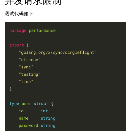
并发请求限制
测试代码如下:
package
performance
import
 (

"golang.org/x/sync/singleflight"
"strconv"
"sync"
"testing"
"time"
)

type
user
struct
 {

id
int
name
string
password
string