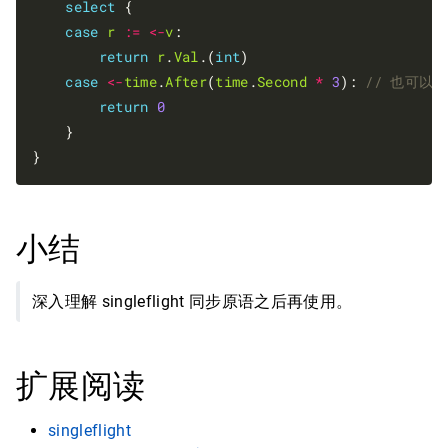
select
 {

case
r
:=
<-
v
:

return
r
.
Val
.(
int
)

case
<-
time
.
After
(
time
.
Second
*
3
): 
return
0
    }

小结
深入理解 singleflight 同步原语之后再使用。
扩展阅读
singleflight