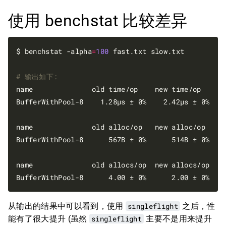
使用 benchstat 比较差异
$ benchstat -alpha
=
100
 fast.txt slow.txt 

# 输出如下:
name              old time/op    new time/op    de
BufferWithPool-8    1.28µs ± 0%    2.42µs ± 0%  +
name              old alloc/op   new alloc/op   de
BufferWithPool-8      567B ± 0%      514B ± 0%   
name              old allocs/op  new allocs/op  de
BufferWithPool-8      4.00 ± 0%      2.00 ± 0%  -
从输出的结果中可以看到，使用
singleflight
之后，性
能有了很大提升 (虽然
singleflight
主要不是用来提升