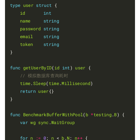
type
user
struct
 {

id
int
name
string
password
string
email
string
token
string
}

func
getUserByID
(
id
int
) 
user
 {

time
.
Sleep
(
time
.
Millisecond
)

return
user
{}

}

func
BenchmarkBufferWithPool
(
b
*
testing
.
B
) {

var
wg
sync
.
WaitGroup
for
n
:=
0
; 
n
 < 
b
.
N
; 
n
++
 {
