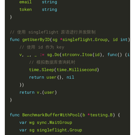
email
string
token
string
}

func
getUserByID
(
sg
*
singleflight
.
Group
, 
id
int
) 
v
, 
_
, 
_
:=
sg
.
Do
(
strconv
.
Itoa
(
id
), 
func
() (
int
time
.
Sleep
(
time
.
Millisecond
)

return
user
{}, 
nil
	})

return
v
.(
user
)

}

func
BenchmarkBufferWithPool
(
b
*
testing
.
B
) {

var
wg
sync
.
WaitGroup
var
sg
singleflight
.
Group