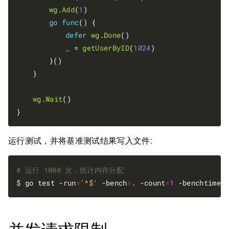
wg
.
Add
(
1
)

go
func
() {

defer
wg
.
Done
()

_
 = 
getUserByID
(
1024
)

		}()

	}

wg
.
Wait
()

运行测试，并将基准测试结果写入文件:
# 运行 1000 次，统计内存分配
$ go test -run
=
'^$'
 -bench
=
. -count
=
1
 -benchtime
=