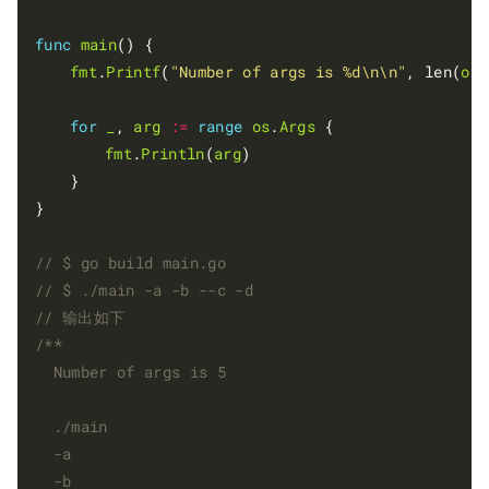
func
main
() {

fmt
.
Printf
(
"Number of args is %d\n\n"
, len(
os
.
for
_
, 
arg
:=
range
os
.
Args
 {

fmt
.
Println
(
arg
)

	}

}
