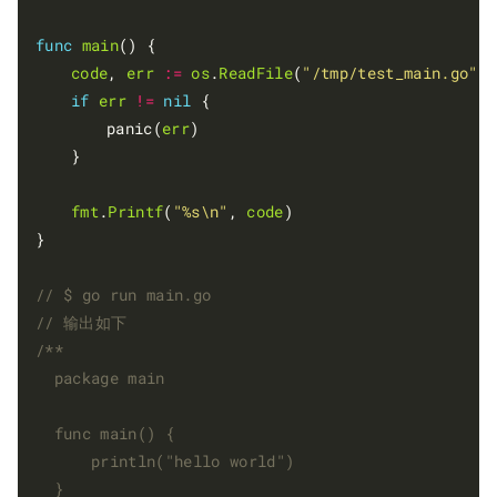
func
main
() {

code
, 
err
:=
os
.
ReadFile
(
"/tmp/test_main.go"
)

if
err
!=
nil
 {

		panic(
err
)

	}

fmt
.
Printf
(
"%s\n"
, 
code
)

}
