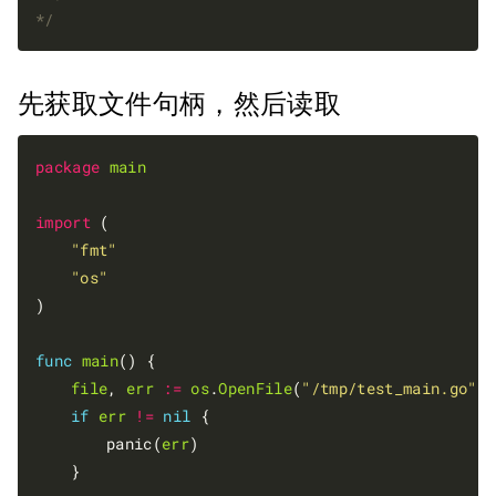
*/
先获取文件句柄，然后读取
package
main
import
 (

"fmt"
"os"
)

func
main
() {

file
, 
err
:=
os
.
OpenFile
(
"/tmp/test_main.go"
, 
if
err
!=
nil
 {

		panic(
err
)

	}
