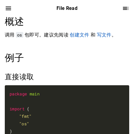
File Read
概述
调用
os
包即可。建议先阅读
创建文件
和
写文件
。
例子
直接读取
package
main
import
 (

"fmt"
"os"
)
