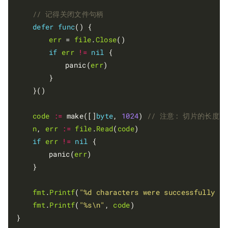
defer
func
() {

err
 = 
file
.
Close
()

if
err
!=
nil
 {

			panic(
err
)

		}

	}()

code
:=
 make([]
byte
, 
1024
) 
n
, 
err
:=
file
.
Read
(
code
)

if
err
!=
nil
 {

		panic(
err
)

	}

fmt
.
Printf
(
"%d characters were successfully re
fmt
.
Printf
(
"%s\n"
, 
code
)

}
