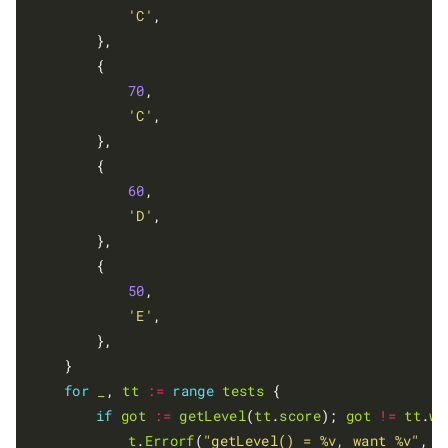
'C'
,

		},

		{

70
,

'C'
,

		},

		{

60
,

'D'
,

		},

		{

50
,

'E'
,

		},

	}

for
_
, 
tt
:=
range
tests
 {

if
got
:=
getLevel
(
tt
.
score
); 
got
!=
tt
.
wa
t
.
Errorf
(
"getLevel() = %v, want %v"
, 
g