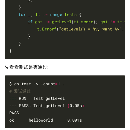
	}

for
_
, 
tt
:=
range
tests
 {

if
got
:=
getLevel
(
tt
.
score
); 
got
!=
tt
.
wa
t
.
Errorf
(
"getLevel() = %v, want %v"
, 
g
		}

	}

先看看测试是否通过:
$ go test -v -count
=
1
# 测试通过
===
 RUN   Test_getLevel

--- PASS: Test_getLevel 
(
0.00s
)
PASS
