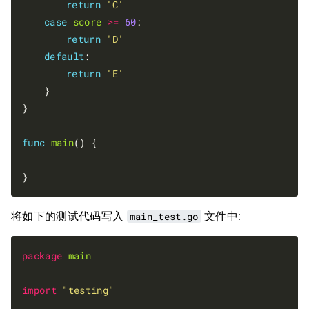
return
'C'
case
score
>=
60
:

return
'D'
default
:

return
'E'
	}

}

func
main
() {

将如下的测试代码写入
main_test.go
文件中:
package
main
import
"testing"