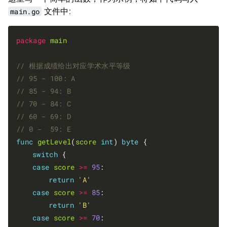
main.go
文件中:
package
main
func
getLevel
(
score
int
) 
byte
 {

switch
 {

case
score
>=
95
:

return
'A'
case
score
>=
85
:

return
'B'
case
score
>=
70
:
