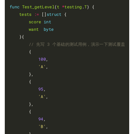
func
Test_getLevel
(
t
*
testing
.
T
) {

tests
:=
 []
struct
 {

score
int
want
byte
	}{

		{

100
,

'A'
,

		},

		{

95
,

'A'
,

		},

		{

94
,

'B'
,

		},
