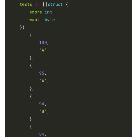
tests
:=
 []
struct
 {

score
int
want
byte
	}{

		{

100
,

'A'
,

		},

		{

95
,

'A'
,

		},

		{

94
,

'B'
,

		},

		{

84
,
