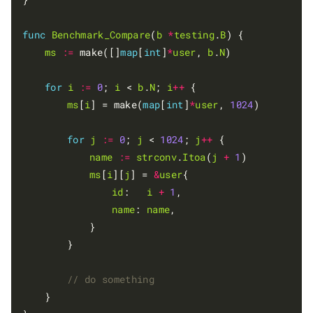
func
Benchmark_Compare
(
b
*
testing
.
B
) {

ms
:=
 make([]
map
[
int
]
*
user
, 
b
.
N
)

for
i
:=
0
; 
i
 < 
b
.
N
; 
i
++
 {

ms
[
i
] = make(
map
[
int
]
*
user
, 
1024
)

for
j
:=
0
; 
j
 < 
1024
; 
j
++
 {

name
:=
strconv
.
Itoa
(
j
+
1
)

ms
[
i
][
j
] = 
&
user
{

id
:   
i
+
1
,

name
: 
name
,

			}

		}

	}
