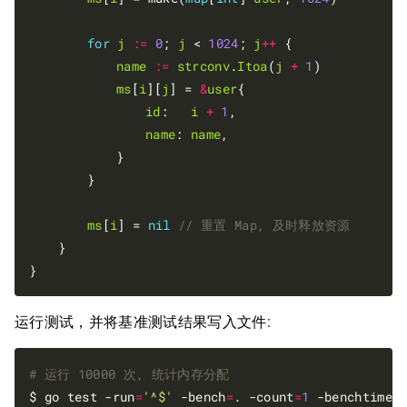
for
j
:=
0
; 
j
 < 
1024
; 
j
++
 {

name
:=
strconv
.
Itoa
(
j
+
1
)

ms
[
i
][
j
] = 
&
user
{

id
:   
i
+
1
,

name
: 
name
,

			}

		}

ms
[
i
] = 
nil
	}

运行测试，并将基准测试结果写入文件:
# 运行 10000 次, 统计内存分配
$ go test -run
=
'^$'
 -bench
=
. -count
=
1
 -benchtime
=