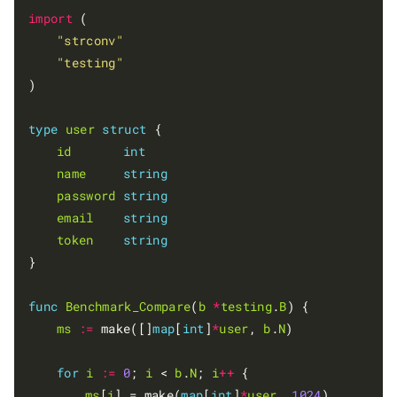
import
 (

"strconv"
"testing"
)

type
user
struct
 {

id
int
name
string
password
string
email
string
token
string
}

func
Benchmark_Compare
(
b
*
testing
.
B
) {

ms
:=
 make([]
map
[
int
]
*
user
, 
b
.
N
)

for
i
:=
0
; 
i
 < 
b
.
N
; 
i
++
 {

ms
[
i
] = make(
map
[
int
]
*
user
, 
1024
)
