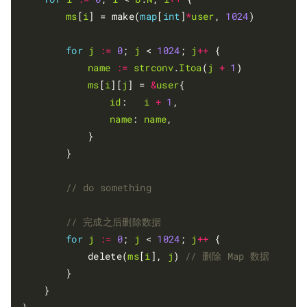
ms
[
i
] = make(
map
[
int
]
*
user
, 
1024
)

for
j
:=
0
; 
j
 < 
1024
; 
j
++
 {

name
:=
strconv
.
Itoa
(
j
+
1
)

ms
[
i
][
j
] = 
&
user
{

id
:   
i
+
1
,

name
: 
name
,

			}

		}

for
j
:=
0
; 
j
 < 
1024
; 
j
++
 {

			delete(
ms
[
i
], 
j
) 
		}

	}
