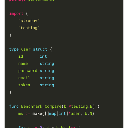
import
 (

"strconv"
"testing"
)

type
user
struct
 {

id
int
name
string
password
string
email
string
token
string
}

func
Benchmark_Compare
(
b
*
testing
.
B
) {

ms
:=
 make([]
map
[
int
]
*
user
, 
b
.
N
)

for
i
:=
0
; 
i
 < 
b
.
N
; 
i
++
 {
