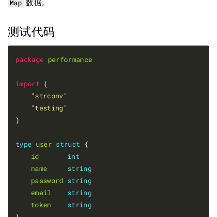
Map
数据。
测试代码
package
performance
import
 (

"strconv"
"testing"
)

type
user
struct
 {

id
int
name
string
password
string
email
string
token
string
}
