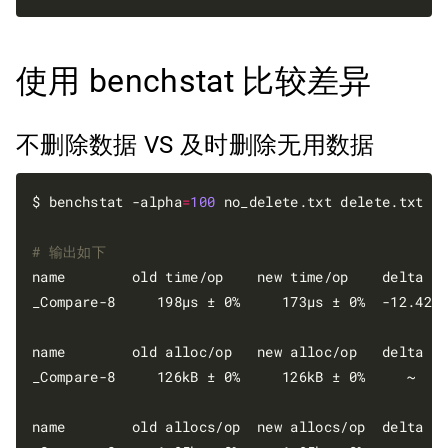
使用 benchstat 比较差异
不删除数据 VS 及时删除无用数据
$ benchstat -alpha
=
100
 no_delete.txt delete.txt 

# 输出如下
name        old time/op    new time/op    delta

_Compare-8     198µs ± 0%     173µs ± 0%  -12.42%
name        old alloc/op   new alloc/op   delta

_Compare-8     126kB ± 0%     126kB ± 0%     ~   
name        old allocs/op  new allocs/op  delta
