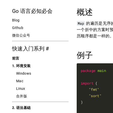
概述
Go 语言必知必会
Blog
Map
的遍历是无序的
Github
一个折中的方案时预先
微信公众号
历顺序都是一样的
快速入门系列
#
例子
前言
1. 环境安装
package
main
Windows
Mac
import
 (

Linux
"fmt"
"sort"
合并版
)

2. 语法基础