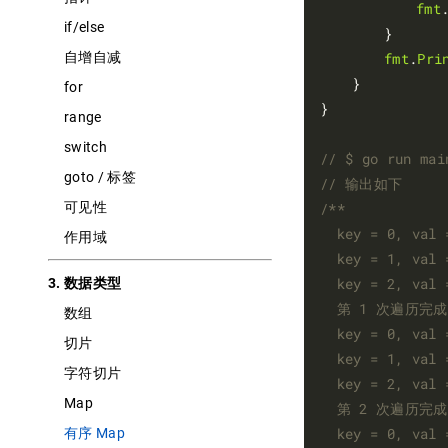
fmt
if/else
		}

自增自减
fmt
.
Pri
	}

for
}

range
switch
goto / 标签
可见性
作用域
3. 数据类型
数组
切片
字符切片
Map
有序 Map