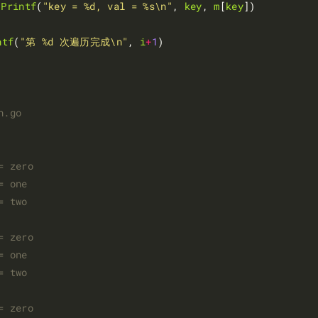
.
Printf
(
"key = %d, val = %s\n"
, 
key
, 
m
[
key
])

ntf
(
"第 %d 次遍历完成\n"
, 
i
+
1
)
