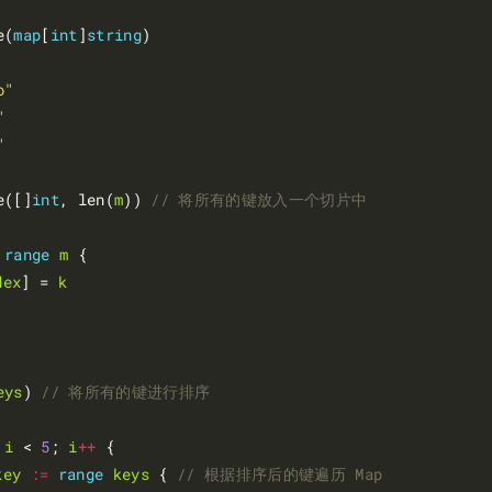
e(
map
[
int
]
string
)

o"
"
"
e([]
int
, len(
m
)) 
range
m
 {

dex
] = 
k
eys
) 
 
i
 < 
5
; 
i
++
 {

key
:=
range
keys
 { 