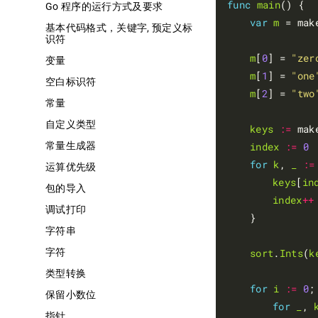
func
main
() {

Go 程序的运行方式及要求
var
m
 = mak
基本代码格式，关键字, 预定义标
识符
m
[
0
] = 
"zer
变量
m
[
1
] = 
"one
空白标识符
m
[
2
] = 
"two
常量
自定义类型
keys
:=
 mak
常量生成器
index
:=
0
for
k
, 
_
:=
运算优先级
keys
[
in
包的导入
index
++
调试打印
	}

字符串
字符
sort
.
Ints
(
k
类型转换
for
i
:=
0
;
保留小数位
for
_
, 
指针