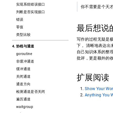
实现系统错误接口
你不需要是个天
判断是否实现接口
错误
最后想说
零值
类型比较
写作的过程无疑是
下， 清晰地表达
4. 协程与通道
自己知识体系的整
goroutine
批评，更是额外的
非缓冲通道
缓冲通道
扩展阅读
关闭通道
通道方向
Show Your Wo
检测通道是否关闭
Anything You 
遍历通道
waitgroup