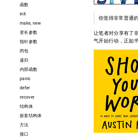
函数
init
你觉得非常普通
make, new
变长参数
让笔者对分享有了非常
气开始行动，正如书
指针参数
闭包
递归
内部函数
panic
defer
recover
结构体
嵌套结构体
方法
接口