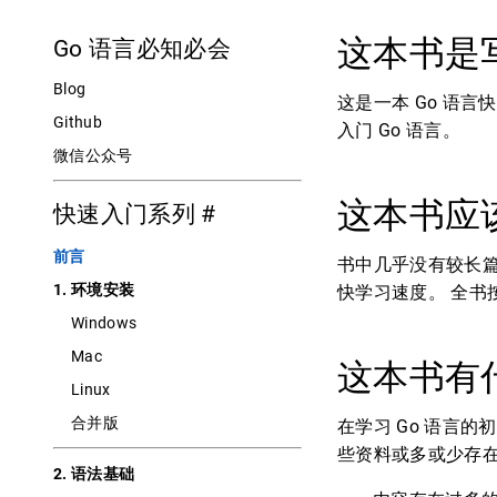
这本书是
Go 语言必知必会
Blog
这是一本 Go 语
Github
入门 Go 语言。
微信公众号
这本书应
快速入门系列
#
前言
书中几乎没有较长
1. 环境安装
快学习速度。 全
Windows
Mac
这本书有
Linux
合并版
在学习 Go 语言
些资料或多或少存在
2. 语法基础