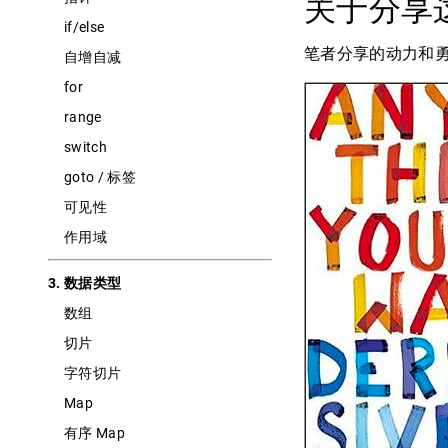
关于分享
if/else
笔者分享的动力和勇气
自增自减
for
range
switch
goto / 标签
可见性
作用域
3. 数据类型
数组
切片
字符切片
Map
有序 Map