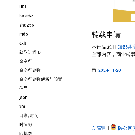
URL
base64
sha256
转载申请
md5
exit
本作品采用
知识共享
获取进程ID
全部内容，商业转
命令行
2024-11-20
命令行参数
命令行参数解析与设置
信号
json
xml
日期, 时间
时间戳
© 蛮荆
|
陕公网安备
随机数