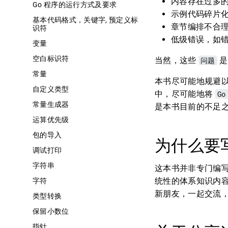
内容存在过多
Go 程序的运行方式及要求
示例代码碎片
基本代码格式，关键字, 预定义标
章节编排不合
识符
低级错误，如错
变量
空白标识符
当然，这些
问题
是
常量
本书尽可能地规避
自定义类型
中，尽可能地将
G
常量生成器
是本书目前的不足
运算优先级
包的导入
为什么要
调试打印
字符串
这本书并非专门编写
统性的体系知识内容
字符
新朋友，一起交流，共
类型转换
保留小数位
指针